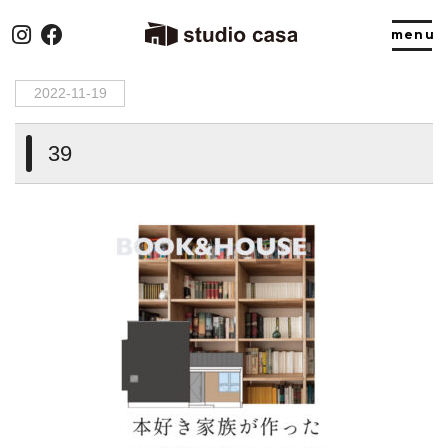
HOME
>
39
2022-11-19
39