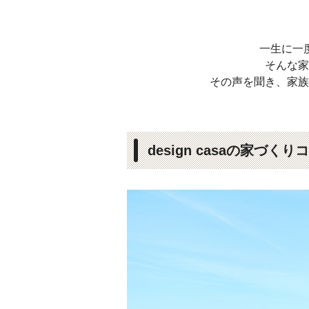
一生に一
そんな家
その声を聞き、家族
design casaの家づく