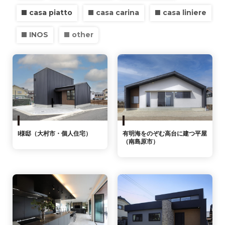
casa piatto
casa carina
casa liniere
INOS
other
I様邸（大村市・個人住宅）
有明海をのぞむ高台に建つ平屋
（南島原市）