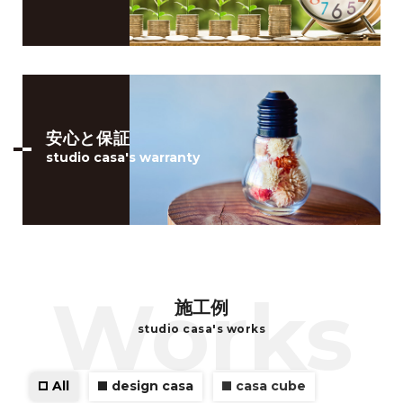
安心と保証
studio casa's warranty
施工例
studio casa's works
All
design casa
casa cube