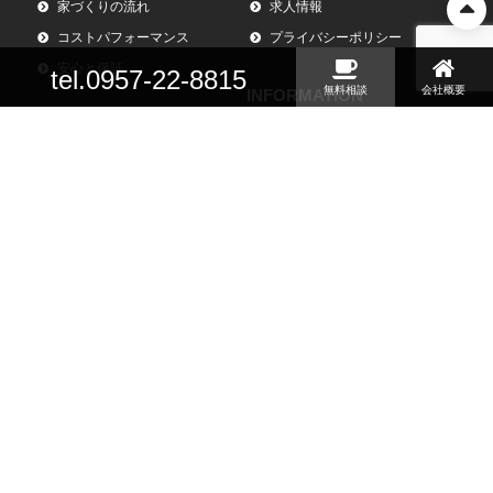
家づくりの流れ
求人情報
コストパフォーマンス
プライバシーポリシー
安心と保証
tel.0957-22-8815
無料相談
会社概要
INFORMATION
CONTACT
お知らせ
お問い合わせ
イベント情報
資料請求
お客様の声
無料相談（オンライン）
無料相談（来店型）
Copyright©studio casa.