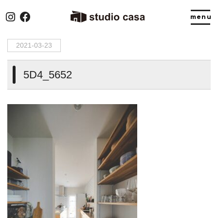
HOME
>
5D4_5652
2021-03-23
5D4_5652