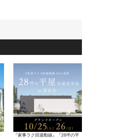
の
『家事ラク回遊動線』『28坪の平