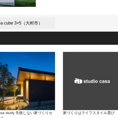
 cube 3×5（大村市）
asa study 失敗しない家づくりセ
家づくりはライフスタイル選び