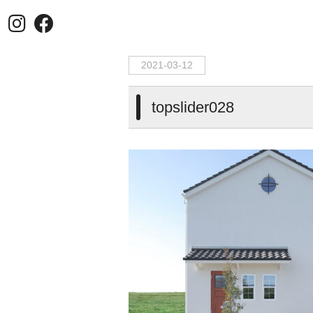
HOME
>
topslider028
2021-03-12
topslider028