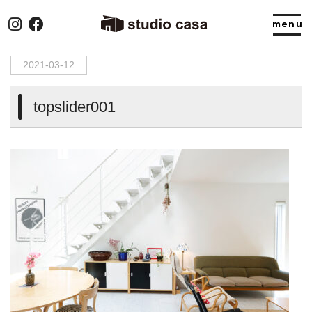
HOME
>
topslider001
2021-03-12
topslider001