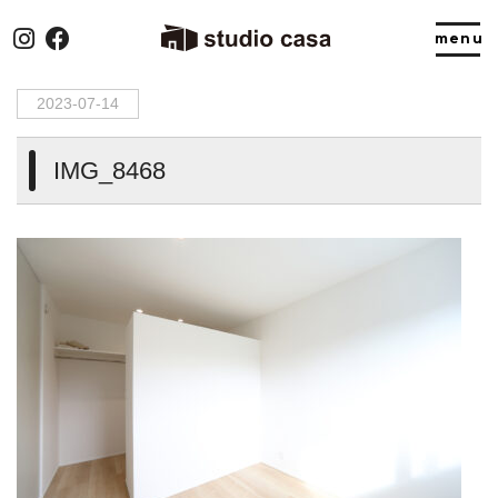
HOME
>
IMG_8468
2023-07-14
IMG_8468