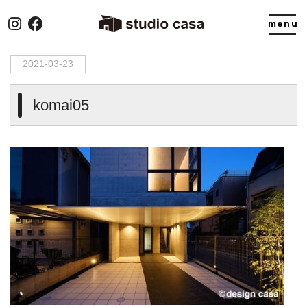
HOME
>
komai05
2021-03-23
komai05