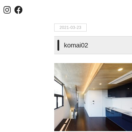
HOME
>
komai02
2021-03-23
komai02