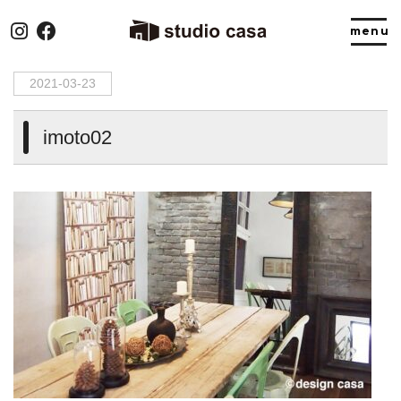
HOME
>
imoto02
2021-03-23
imoto02