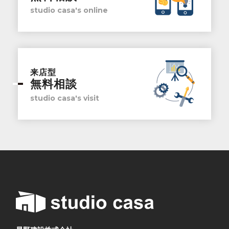
studio casa's online
来店型
無料相談
studio casa's visit